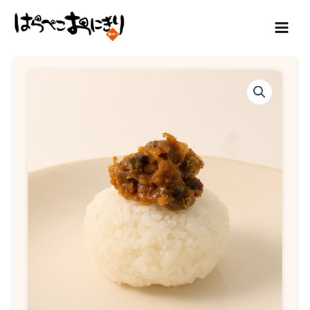
内
Main
容
Menu
を
はらぺこおにぎり 三重県津市の厳選食材を使ったおにぎり屋さん
ス
ね
キ
ぎ
味
ッ
噌
プ
個