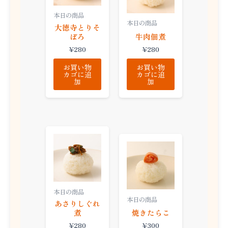
本日の商品
本日の商品
大徳寺とりそ
ぼろ
牛肉佃煮
¥
280
¥
280
お買い物
お買い物
カゴに追
カゴに追
加
加
本日の商品
本日の商品
あさりしぐれ
煮
焼きたらこ
¥
280
¥
300